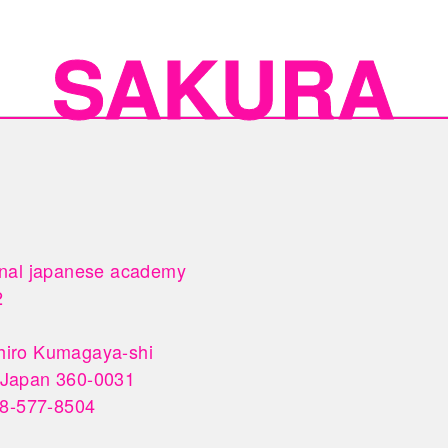
onal japanese academy



iro Kumagaya-shi 

 Japan 360-0031

-577-8504