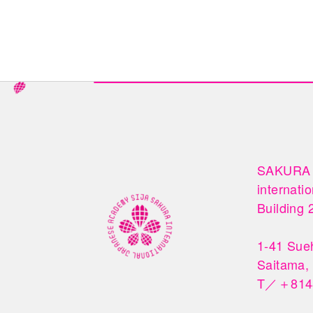
SAKURA

internati
Building 2
1-41 Sueh
Saitama,
T／＋8148