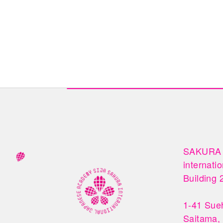
SAKURA

internati
Building 2
1-41 Sueh
Saitama,