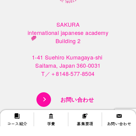
SAKURA

international japanese academy

Building 2

1-41 Suehiro Kumagaya-shi 

Saitama, Japan 360-0031

T／＋8148-577-8504
お問い合わせ
© SAKURA INTERNATIONAL JAPANESE ACADEMY.
コース紹介
学費
募集要項
お問い合わせ